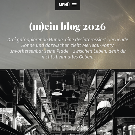
MENÜ
(m)ein blog 2026
Drei galoppierende Hunde, eine desinteressiert riechende
Sonne und dazwischen zieht Merleau-Ponty
unvorhersehbar seine Pfade – zwischen Leben, denk dir
nichts beim alles Geben.