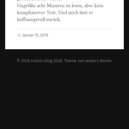
Ungefähr acht Minuten zu lesen, aber kein
komplizierter Text. Und mich lässt er
hoffnungsvoll zurück.
Januar 15, 2019
© 2026
(m)ein blog 2026
. Theme von
Anders Norén
.