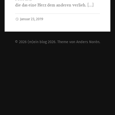
die das eine Herz dem anderen verlieh. […]
Januar 23, 2019
© 2026
(m)ein blog 2026
. Theme von
Anders Norén
.