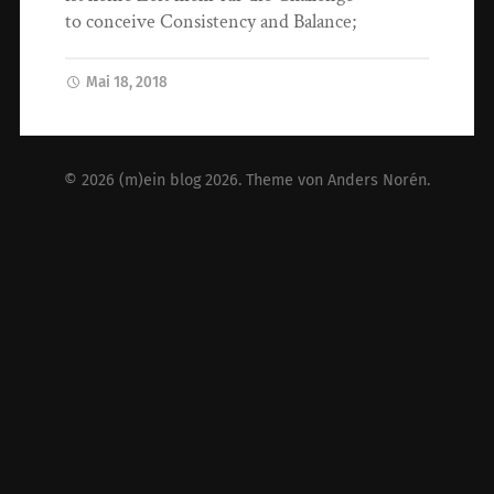
to conceive Consistency and Balance;
Mai 18, 2018
© 2026
(m)ein blog 2026
. Theme von
Anders Norén
.