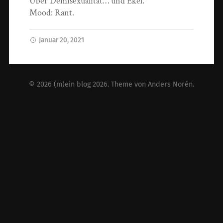
Über Demisexualität… und Ekel.
Mood: Rant.
Januar 20, 2021
© 2026
(m)ein blog 2026
. Theme von
Anders Norén
.