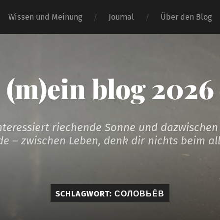
Wissen und Meinung
Journal
Über den Blog
(m)ein blog 2026
nteressiert riechende Sonne und dazwische
de – zwischen Leben, denk dir nichts beim al
SCHLAGWORT:
СОЛОВЬЁВ