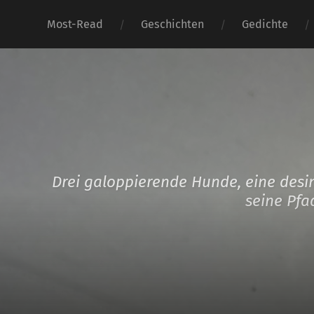
Most-Read
Geschichten
Gedichte
Drei galoppierende Hunde, eine desi
seine Pfa