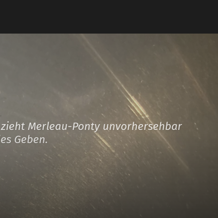
n zieht Merleau-Ponty unvorhersehbar
les Geben.